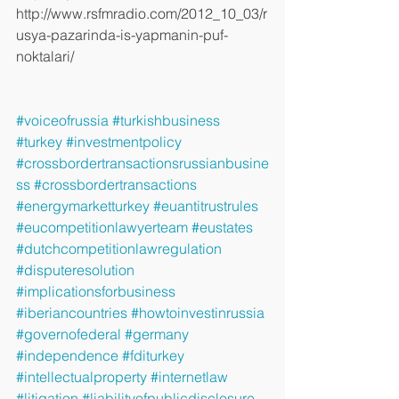
http://www.rsfmradio.com/2012_10_03/r
usya-pazarinda-is-yapmanin-puf-
noktalari/ 
#voiceofrussia
#turkishbusiness
#turkey
#investmentpolicy
#crossbordertransactionsrussianbusine
ss
#crossbordertransactions
#energymarketturkey
#euantitrustrules
#eucompetitionlawyerteam
#eustates
#dutchcompetitionlawregulation
#disputeresolution
#implicationsforbusiness
#iberiancountries
#howtoinvestinrussia
#governofederal
#germany
#independence
#fditurkey
#intellectualproperty
#internetlaw
#litigation
#liabilityofpublicdisclosure