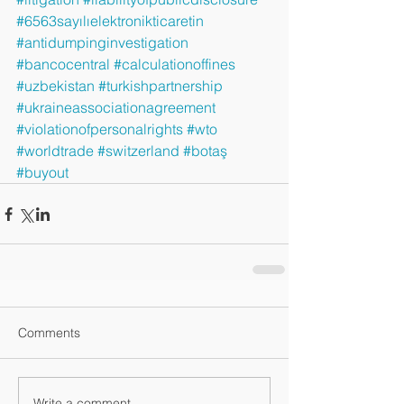
#6563sayılıelektronikticaretin
#antidumpinginvestigation
#bancocentral
#calculationoffines
#uzbekistan
#turkishpartnership
#ukraineassociationagreement
#violationofpersonalrights
#wto
#worldtrade
#switzerland
#botaş
#buyout
Comments
Write a comment...