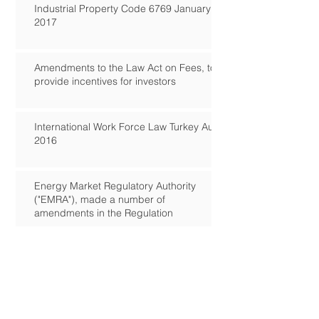
Industrial Property Code 6769 January
2017
Amendments to the Law Act on Fees, to
provide incentives for investors
International Work Force Law Turkey Aug
2016
Energy Market Regulatory Authority
("EMRA"), made a number of
amendments in the Regulation
New Turkish Data Protection Law April
2016
Amendment to the Regulation of
Environmental Impact Assessment